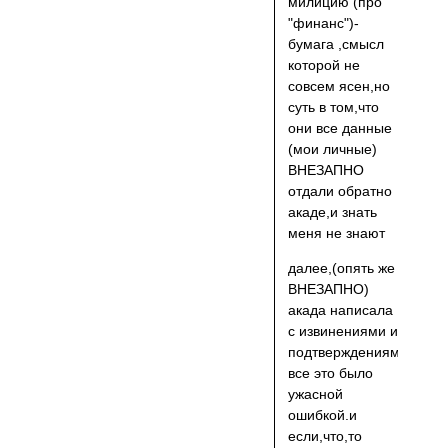
милицию (про
"финанс")-
бумага ,смысл
которой не
совсем ясен,но
суть в том,что
они все данные
(мои личные)
ВНЕЗАПНО
отдали обратно
акаде,и знать
меня не знают
далее,(опять же
ВНЕЗАПНО)
акада написала
с извинениями и
подтверждениями.и
все это было
ужасной
ошибкой.и
если,что,то