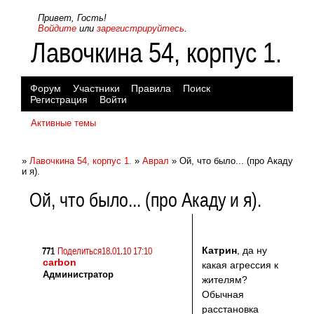
Привет, Гость!
Войдите
или
зарегистрируйтесь
.
Лавочкина 54, корпус 1.
Форум
Участники
Правила
Поиск
Регистрация
Войти
Активные темы
»
Лавочкина 54, корпус 1.
»
Аврал
»
Ой, что было... (про Акаду
и я).
Ой, что было... (про Акаду и я).
Катрин
, да ну
771
Поделиться
18.01.10 17:10
carbon
какая агрессия к
Администратор
жителям?
Обычная
расстановка