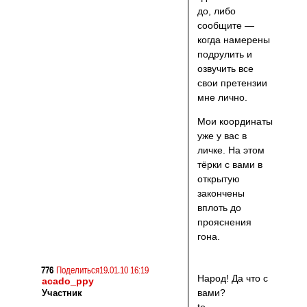
до, либо
сообщите —
когда намерены
подрулить и
озвучить все
свои претензии
мне лично.
Мои координаты
уже у вас в
личке. На этом
тёрки с вами в
открытую
закончены
вплоть до
прояснения
гона.
776
Поделиться
19.01.10 16:19
Народ! Да что с
acado_ppy
вами?
Участник