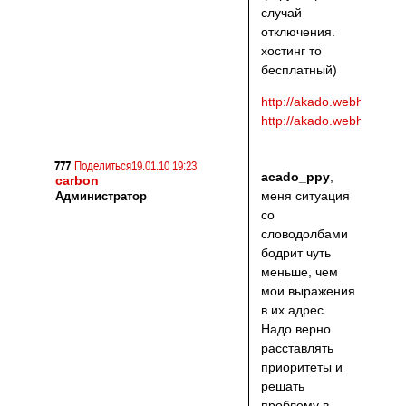
случай
отключения.
хостинг то
бесплатный)
http://akado.webhop.org
http://akado.webhop.org/
777
Поделиться
19.01.10 19:23
acado_ppy
,
carbon
меня ситуация
Администратор
со
словодолбами
бодрит чуть
меньше, чем
мои выражения
в их адрес.
Надо верно
расставлять
приоритеты и
решать
проблему в