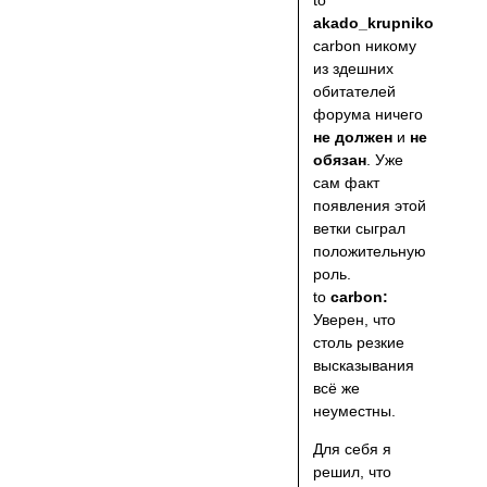
to
akado_krupnikova:
сarbon никому
из здешних
обитателей
форума ничего
не должен
и
не
обязан
. Уже
сам факт
появления этой
ветки сыграл
положительную
роль.
to
carbon:
Уверен, что
столь резкие
высказывания
всё же
неуместны.
Для себя я
решил, что