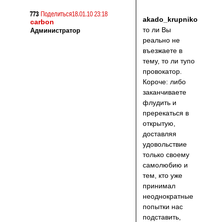
773
Поделиться
18.01.10 23:18
akado_krupnikova
,
carbon
то ли Вы
Администратор
реально не
въезжаете в
тему, то ли тупо
провокатор.
Короче: либо
заканчиваете
флудить и
пререкаться в
открытую,
доставляя
удовольствие
только своему
самолюбию и
тем, кто уже
принимал
неоднократные
попытки нас
подставить,