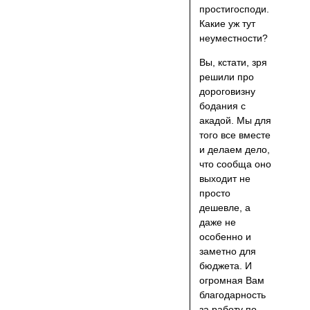
простигосподи.
Какие уж тут
неуместности?
Вы, кстати, зря
решили про
дороговизну
бодания с
акадой. Мы для
того все вместе
и делаем дело,
что сообща оно
выходит не
просто
дешевле, а
даже не
особенно и
заметно для
бюджета. И
огромная Вам
благодарность
за работу по