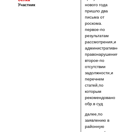
нового года
Участник
пришло два
письма от
роскома.
первое-по
результатам
рассмотрения,и
административного
правонарушения
второе-по
отсутствии
задолжности,и
перечнем
статей,по
которым
рекомендовано
обр.в суд
далее,по
заявлению в
районную