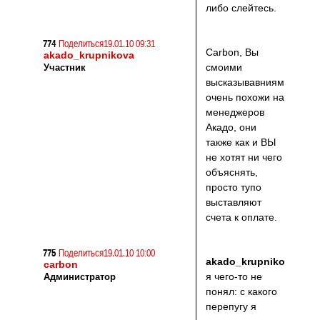
либо слейтесь.
774
Поделиться
19.01.10 09:31
Carbon, Вы
akado_krupnikova
смоими
Участник
высказывавниями
очень похожи на
менеджеров
Акадо, они
также как и ВЫ
не хотят ни чего
объяснять,
просто тупо
выставляют
счета к оплате.
775
Поделиться
19.01.10 10:00
akado_krupnikova
,
carbon
я чего-то не
Администратор
понял: с какого
перепугу я