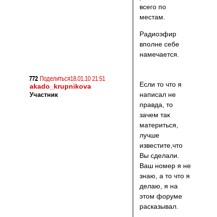
всего по
местам.
Радиоэфир
вполне себе
намечается.
772
Поделиться
18.01.10 21:51
Если то что я
akado_krupnikova
написал не
Участник
правда, то
зачем так
материться,
лучше
известите,что
Вы сделали.
Ваш номер я не
знаю, а то что я
делаю, я на
этом форуме
расказывал.