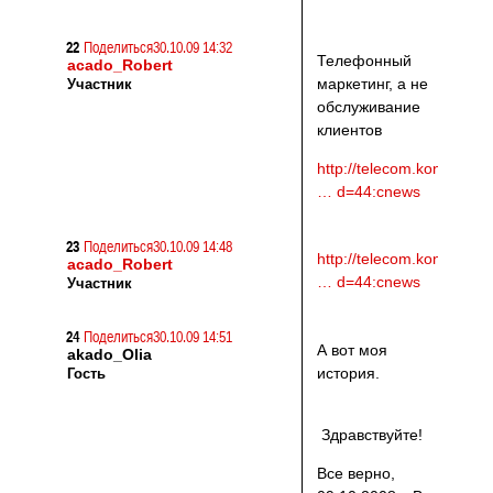
22
Поделиться
30.10.09 14:32
Телефонный
acado_Robert
маркетинг, а не
Участник
обслуживание
клиентов
http://telecom.kondrasho
… d=44:cnews
23
Поделиться
30.10.09 14:48
http://telecom.kondrasho
acado_Robert
… d=44:cnews
Участник
24
Поделиться
30.10.09 14:51
А вот моя
akado_Olia
история.
Гость
Здравствуйте!
Все верно,