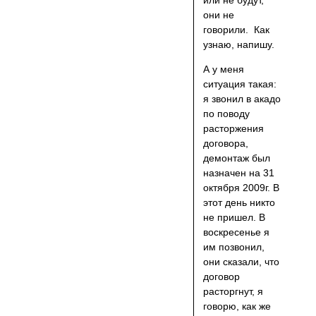
или не будут,
они не
говорили. Как
узнаю, напишу.
А у меня
ситуация такая:
я звонил в акадо
по поводу
расторжения
договора,
демонтаж был
назначен на 31
октября 2009г. В
этот день никто
не пришел. В
воскресенье я
им позвонил,
они сказали, что
договор
расторгнут, я
говорю, как же