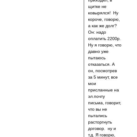
приходил, в
щитке не
ковырялся! Ну
короче, говорю,
а как же долг?
Он: надо
оплатить 2200р.
Ну я говорю, что
давно уже
пытаюсь
отказаться. А
он, посмотрев
за 5 минут, все
мои
присланные на
эл.почту
письма, говорит,
что вы не
пытались
расторгнуть
договор. ну и
т.д. Я говорю,