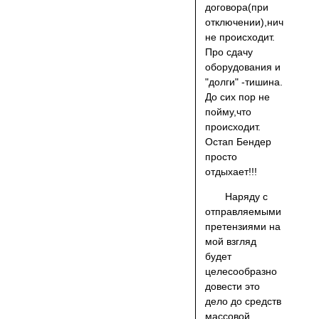
договора(при
отключении),ничего
не происходит.
Про сдачу
оборудования и
"долги" -тишина.
До сих пор не
пойму,что
происходит.
Остап Бендер
просто
отдыхает!!!
Наряду с
отправляемыми
претензиями на
мой взгляд
будет
целесообразно
довести это
дело до средств
массовой