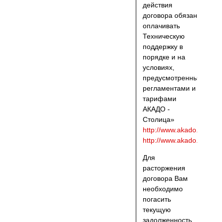
действия
договора обязан
оплачивать
Техническую
поддержку в
порядке и на
условиях,
предусмотренных
регламентами и
тарифами
АКАДО -
Столица»
http://www.akado.ru/offic
http://www.akado.ru/porti
Для
расторжения
договора Вам
необходимо
погасить
текущую
задолженность