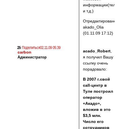
информации(телевиден
и т.д.)
Отредактировано
akado_Olia
(01.11.09 17:12)
25
Поделиться
02.11.09 05:39
acado_Robert
,
carbon
я получил Вашу
Администратор
ссылку очень
порадовало:
В 2007 г.свой
call-центр в
Туле построил
оператор
«Акадо»,
вложив в это
$3,5 млн.
Число его
сотрудников