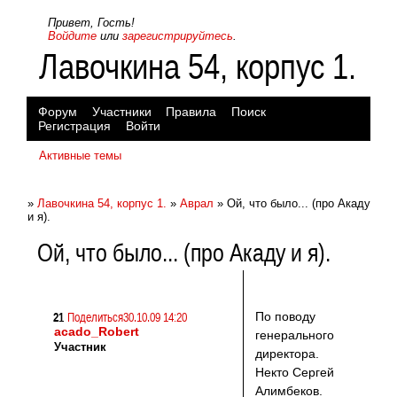
Привет, Гость!
Войдите
или
зарегистрируйтесь
.
Лавочкина 54, корпус 1.
Форум
Участники
Правила
Поиск
Регистрация
Войти
Активные темы
»
Лавочкина 54, корпус 1.
»
Аврал
»
Ой, что было... (про Акаду
и я).
Ой, что было... (про Акаду и я).
По поводу
21
Поделиться
30.10.09 14:20
acado_Robert
генерального
Участник
директора.
Некто Сергей
Алимбеков.